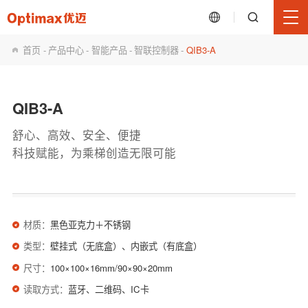
首页
-
产品中心
-
智能产品
-
智联控制器
-
QIB3-A
QIB3-A
舒心、高效、安全、便捷
科技赋能，为乘梯创造无限可能
材质：
黑色亚克力＋不锈钢
类型：
壁挂式（无底盒）、内嵌式（有底盒）
尺寸：
100×100×16mm/90×90×20mm
读取方式：
蓝牙、二维码、IC卡